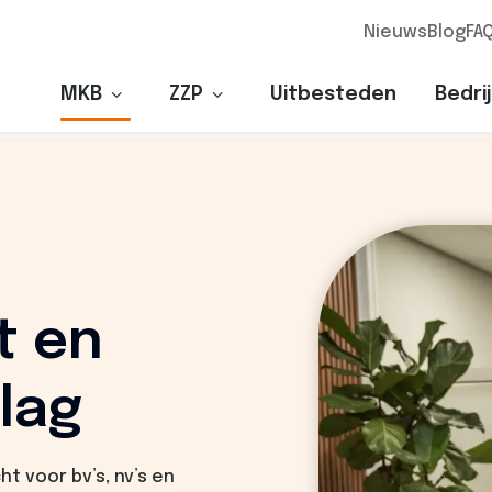
Nieuws
Blog
FA
Toon submenu voor "MKB"
Toon submenu voor "ZZP"
MKB
ZZP
Uitbesteden
Bedri
t en
slag
ht voor bv’s, nv’s en