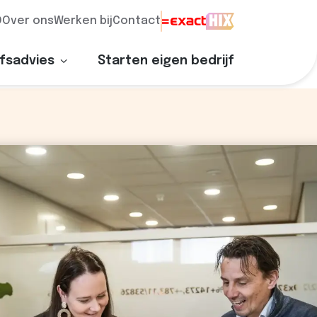
Q
Over ons
Werken bij
Contact
Toon submenu voor "Bedrijfsadvies"
jfsadvies
Starten eigen bedrijf